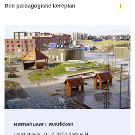
Den pædagogiske læreplan
Børnehuset Løvstikken
Løvstikkevej 10-12, 8200 Aarhus N